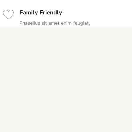
Family Friendly
Phasellus sit amet enim feugiat,
dignissim sem et, tempus sapien. Mauris
leo. Etiam cursus sapien quis ligula
rhoncus, quis sollicitudin.
Security Lock
Phasellus sit amet enim feugiat,
dignissim sem et, tempus sapien. Mauris
leo. Etiam cursus sapien quis ligula
rhoncus, quis sollicitudin.
Discounted Car Rental
Phasellus sit amet enim feugiat,
dignissim sem et, tempus sapien. Mauris